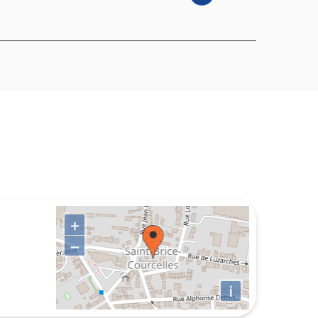
+
−
i