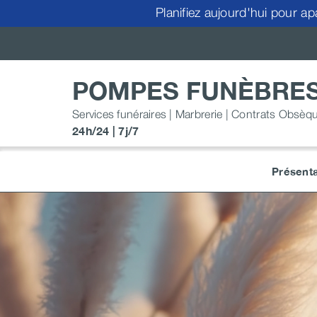
Passer
Planifiez aujourd'hui pour ap
au
contenu
POMPES FUNÈBRES
Services funéraires | Marbrerie | Contrats Obsèq
24h/24 | 7j/7
Présenta