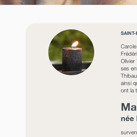
SAINT
Carole
Frédér
Olivie
ses enf
Thibau
ainsi q
ont la
Ma
née
surven