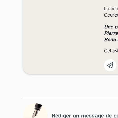
La cér
Courcel
Une p
Pierr
René 
Cet avi
Rédiger un message de c