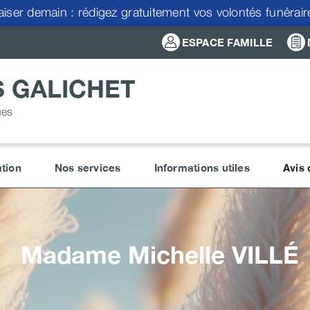
aiser demain : rédigez gratuitement vos volontés funérai
ESPACE FAMILLE
 GALICHET
ues
tion
Nos services
Informations utiles
Avis
Madame Michelle
VILLÉ