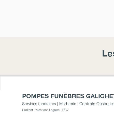
Le
POMPES FUNÈBRES GALICHE
Services funéraires | Marbrerie | Contrats Obsèque
Contact
-
Mentions Légales
-
CGV