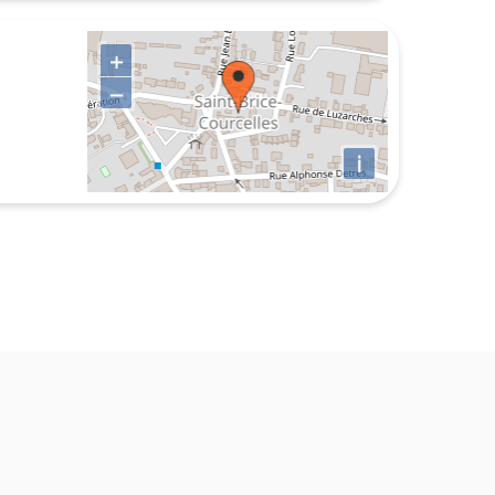
+
−
i