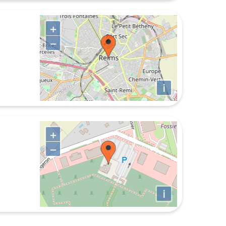
+
−
i
+
−
i