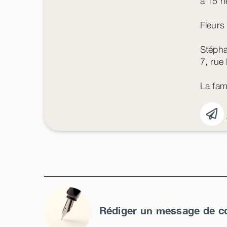
à 15 h
Fleurs
Stépha
7, rue
La fam
Rédiger un message de c