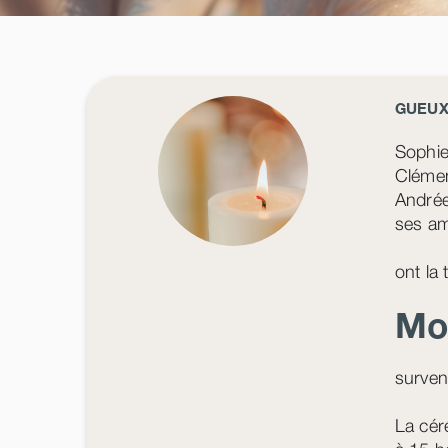
GUEUX
Sophi
Clémen
André
ses a
ont la
Mo
surven
La cér