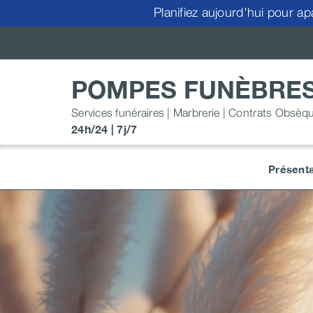
Passer
Planifiez aujourd'hui pour ap
au
contenu
POMPES FUNÈBRES
Services funéraires | Marbrerie | Contrats Obsèq
24h/24 | 7j/7
Présenta