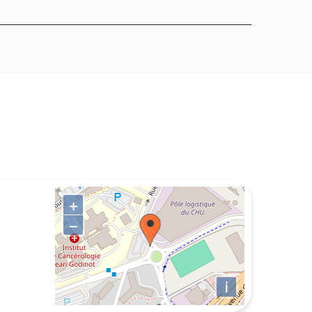
+
−
i