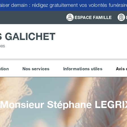
aiser demain : rédigez gratuitement vos volontés funérai
ESPACE FAMILLE
 GALICHET
ues
tion
Nos services
Informations utiles
Avis
Monsieur Stéphane
LEGRI