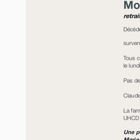
Mo
retra
Décédé
surven
Tous c
le lun
Pas de
Claude
La fam
UHCD d
Une p
Marie