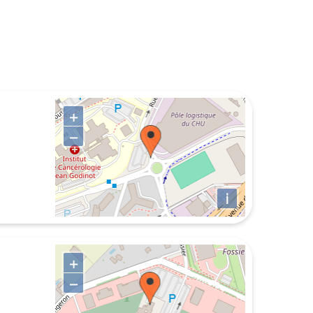
+
−
i
+
−