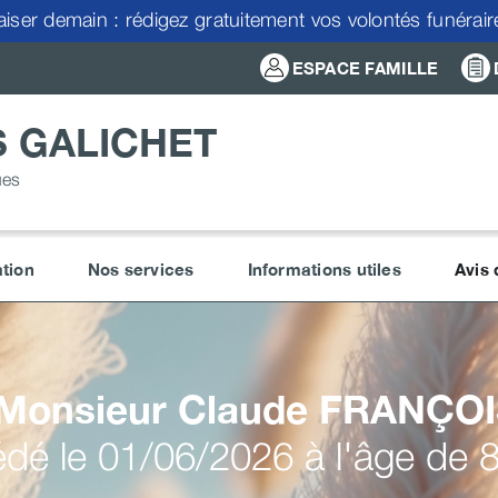
aiser demain : rédigez gratuitement vos volontés funérai
ESPACE FAMILLE
 GALICHET
ues
tion
Nos services
Informations utiles
Avis
Monsieur Claude
FRANÇOI
dé le 01/06/2026 à l'âge de 