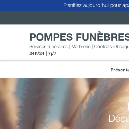
Passer
Planifiez aujourd'hui pour ap
au
contenu
POMPES FUNÈBRES
Services funéraires | Marbrerie | Contrats Obsèq
24h/24 | 7j/7
Présenta
Décé