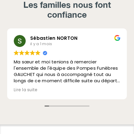
Les familles nous font
confiance
Sébastien NORTON
il y a 1 mois
Ma sœur et moi tenions à remercier
l'ensemble de l'équipe des Pompes Funèbres
GALICHET qui nous à accompagné tout au
longs de ce moment difficile suite au départ
de notre maman Evelyne.
Lire la suite
Nous sommes particulièrement
reconnaissant à Sébastien qui a su géré la
cérémonie avec bienveillance et empathie
en jouant parfaitement son rôle de guide.
Carole et Sébastien