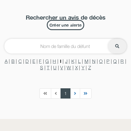
Rechercher un avis de décès
Créer une alerte
I
A
|
B
|
C
|
D
|
E
|
F
|
G
|
H
|
|
J
|
K
|
L
|
M
|
N
|
O
|
P
|
Q
|
R
|
S
|
T
|
U
|
V
|
W
|
X
|
Y
|
Z
1