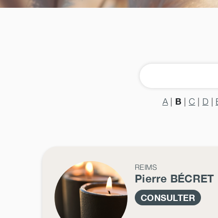
B
A
|
|
C
|
D
|
REIMS
Pierre
BÉCRET
CONSULTER