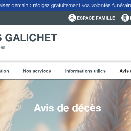
aiser demain : rédigez gratuitement vos volontés funérai
ESPACE FAMILLE
 GALICHET
ues
tion
Nos services
Informations utiles
Avis
Avis de décès