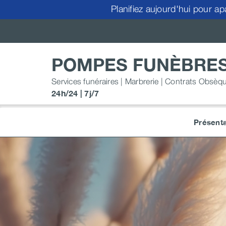
Passer
Planifiez aujourd'hui pour ap
au
contenu
POMPES FUNÈBRES
Services funéraires | Marbrerie | Contrats Obsèq
24h/24 | 7j/7
Présenta