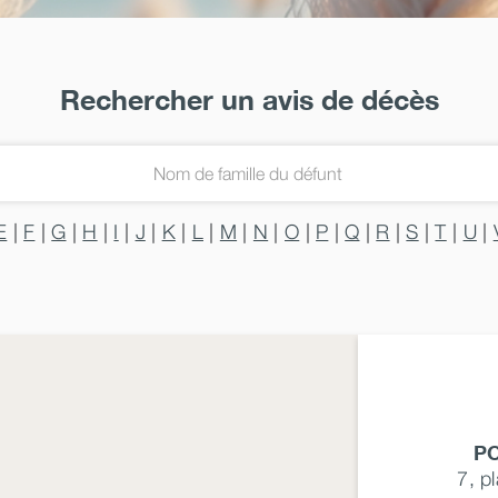
Rechercher un avis de décès
E
|
F
|
G
|
H
|
I
|
J
|
K
|
L
|
M
|
N
|
O
|
P
|
Q
|
R
|
S
|
T
|
U
|
P
7, p