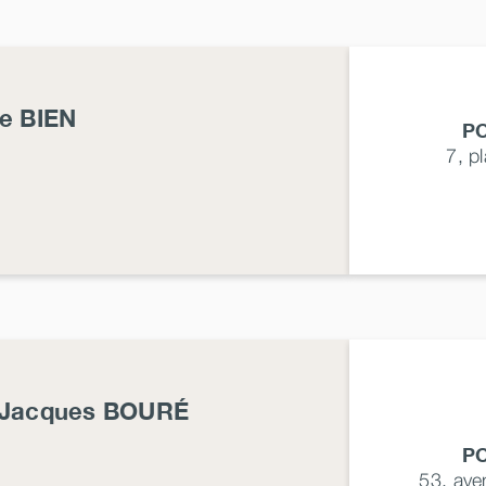
de
BIEN
P
7, p
-Jacques
BOURÉ
P
53, av