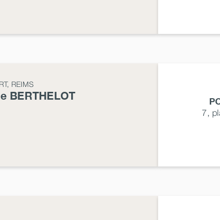
T, REIMS
ne
BERTHELOT
P
7, p