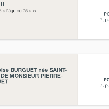
CH
6
à l'âge de 75 ans.
P
7, p
oise
BURGUET
née
SAINT-
 DE MONSIEUR PIERRE-
P
UET
7, p