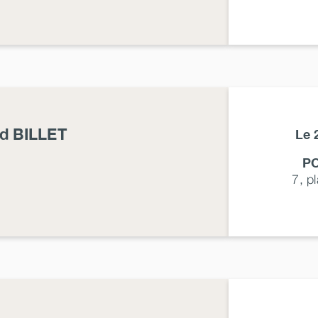
nd
BILLET
Le 
P
7, p