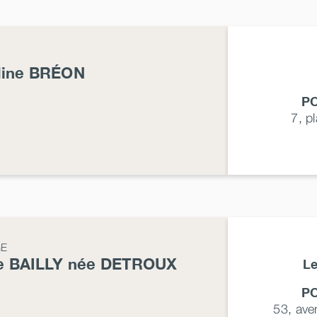
dine
BRÉON
P
7, p
GE
e
BAILLY
née
DETROUX
Le
P
53, av