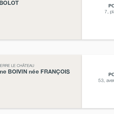
BOLOT
P
7, p
IERRE LE CHÂTEAU
yne
BOIVIN
née
FRANÇOIS
P
53, av